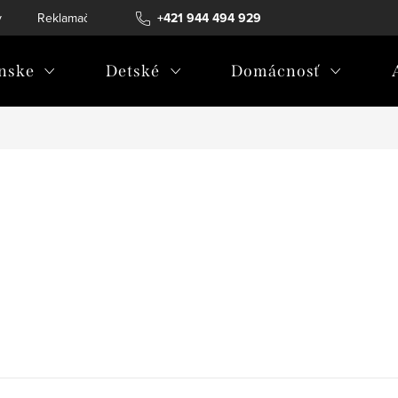
v
Reklamačný poriadok
+421 944 494 929
Reklamačný formulár
Doprava a 
nske
Detské
Domácnosť