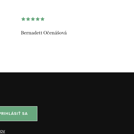
Bernadett Očenášová
PRIHLÁSIŤ SA
jov