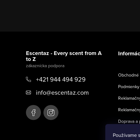
Z
á
Escentaz - Every scent from A
Informác
to Z
p
ä
Obchodné 
+421 944 494 929
t
Podmienky 
info
@
escentaz.com
i
Reklamačný
e
Reklamačný
Doprava a 
Používame s