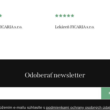
ICARIA s.r.o.
Lekáreň FICARIA s.r.o.
Odoberať newsletter
ožením e-mailu súhlasíte s
podmienkami ochrany osobných úda