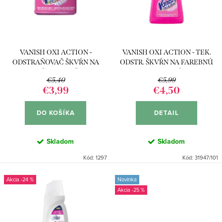
p
s
r
p
o
r
d
VANISH OXI ACTION -
VANISH OXI ACTION - TEK.
o
u
ODSTRAŇOVAČ ŠKVŔN NA
ODSTR. ŠKVŔN NA FAREBNÚ
d
FAREBNÚ BIELIZEŇ 470G
BIELIZEŇ
k
€5,40
€5,99
u
€3,99
€4,50
t
k
o
DO KOŠÍKA
DETAIL
t
v
o
Skladom
Skladom
v
Kód:
1297
Kód:
31947/101
-24 %
Novinka
-25 %