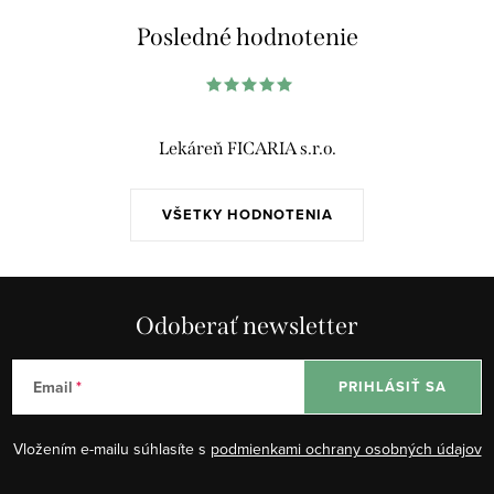
á
Posledné hodnotenie
d
a
c
i
Lekáreň FICARIA s.r.o.
e
p
VŠETKY HODNOTENIA
r
v
k
y
Odoberať newsletter
v
ý
Email
PRIHLÁSIŤ SA
p
i
Vložením e-mailu súhlasíte s
podmienkami ochrany osobných údajov
s
u