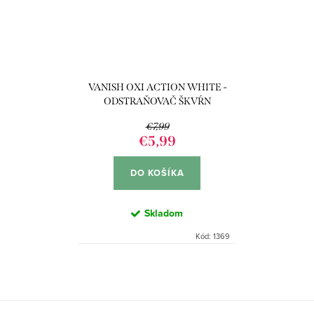
VANISH OXI ACTION WHITE -
ODSTRAŇOVAČ ŠKVŔN
BIELIACI 625G
€7,99
€5,99
DO KOŠÍKA
Skladom
Kód:
1369
O
v
l