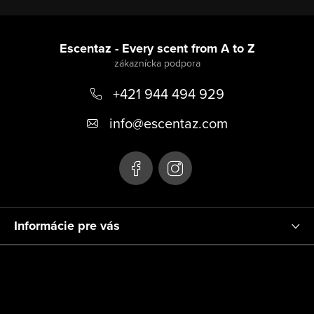
Z
á
Escentaz - Every scent from A to Z
p
+421 944 494 929
ä
t
info
@
escentaz.com
i
e
Informácie pre vás