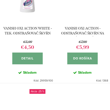
VANISH OXI ACTION WHITE -
VANISH OXI ACTION -
TEK. ODSTRAŇOVAČ ŠKVŔN
ODSTRAŇOVAČ ŠKVŔN NA
BIELIACI
FAREBNÚ BIELIZEŇ 625G
€5,99
€7,99
€4,50
€5,99
DETAIL
DO KOŠÍKA
Skladom
Skladom
Kód:
29959/100
Kód:
1368
-25 %