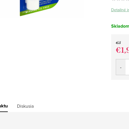
Detailné 
Sklado
€3
€1,
Jedno
cena:
uktu
Diskusia