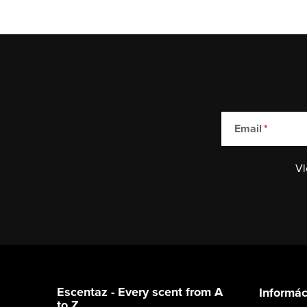
Email
Vl
Z
á
Escentaz - Every scent from A
Informác
to Z