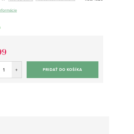
informácie
m
99
tková
PRIDAŤ DO KOŠÍKA