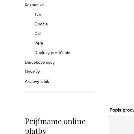
a
Kozmetika
n
Tvár
e
Obočie
Oči
l
Pery
Doplnky pre líčenie
Darčekové sady
Novinky
Akciový leták
Popis prod
Prijímame online
platby