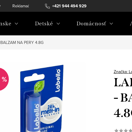
v
Reklamačný poriadok
+421 944 494 929
Reklamačný formulár
Doprava a 
nske
Detské
Domácnosť
 BALZAM NA PERY 4.8G
Značka:
L
 %
LA
- 
4.