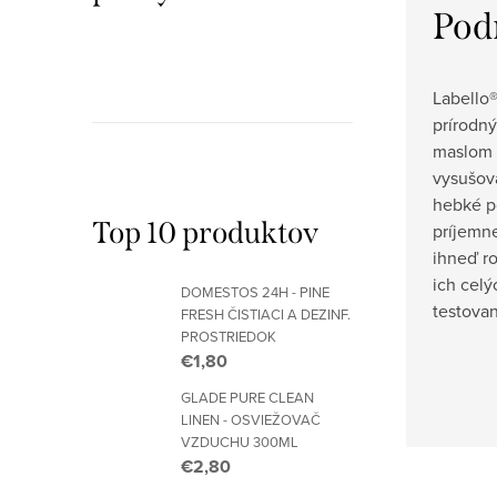
Pod
Labello®
prírodn
maslom 
vysušov
hebké p
Top 10 produktov
príjemne
ihneď ro
ich celý
DOMESTOS 24H - PINE
testova
FRESH ČISTIACI A DEZINF.
PROSTRIEDOK
€1,80
GLADE PURE CLEAN
LINEN - OSVIEŽOVAČ
VZDUCHU 300ML
€2,80