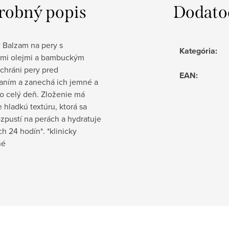
robný popis
Dodato
 Balzam na pery s
Kategória
:
ými olejmi a bambuckým
chráni pery pred
EAN
:
aním a zanechá ich jemné a
o celý deň. Zloženie má
 hladkú textúru, ktorá sa
zpustí na perách a hydratuje
ch 24 hodín*. *klinicky
né