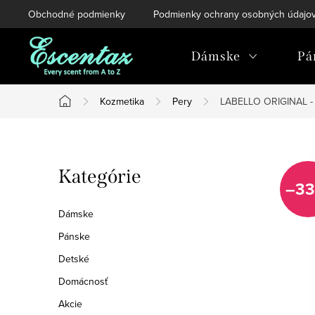
Prejsť
Obchodné podmienky
Podmienky ochrany osobných údajo
na
obsah
Dámske
Pá
Kozmetika
Pery
LABELLO ORIGINAL -
Domov
B
Preskočiť
Kategórie
o
–33
kategórie
č
Dámske
n
Pánske
Detské
ý
Domácnosť
p
Akcie