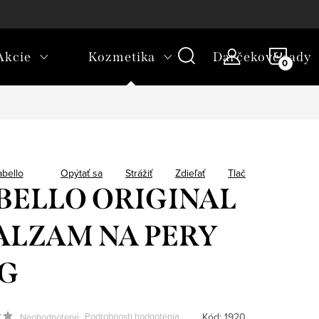
platba
NÁKU
Akcie
Kozmetika
Darčekové sady
KOŠÍ
abello
Opýtať sa
Strážiť
Zdieľať
Tlač
BELLO ORIGINAL
BALZAM NA PERY
8G
Kód:
1920
Podrobnosti hodnotenia
Neohodnotené