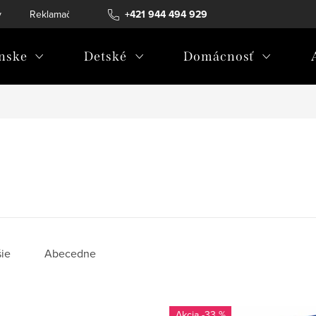
v
Reklamačný poriadok
+421 944 494 929
Reklamačný formulár
Doprava a 
nske
Detské
Domácnosť
ie
Abecedne
-33 %