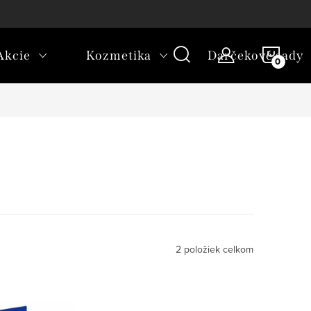
platba
NÁKU
Akcie
Kozmetika
Darčekové sady
KOŠÍ
2
položiek celkom