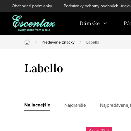
Prejsť
Obchodné podmienky
Podmienky ochrany osobných údajo
na
obsah
Dámske
Pá
Predávané značky
Labello
Domov
Labello
R
Najlacnejšie
Najdrahšie
Najpredávanejš
a
V
d
-33 %