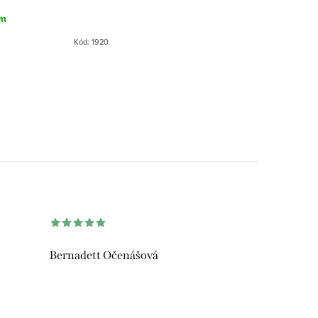
om
Kód:
1920
Bernadett Očenášová