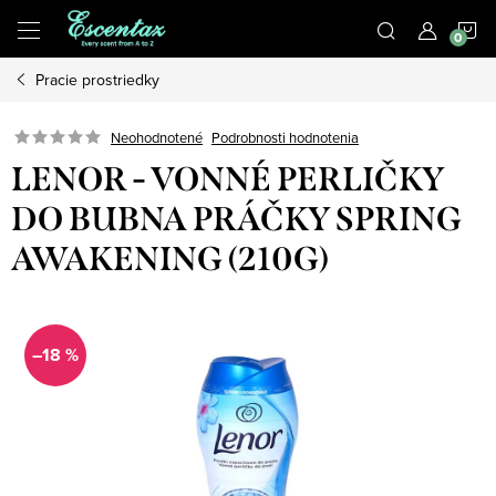
Prejsť
N
na
obsah
Pracie prostriedky
K
Podrobnosti hodnotenia
Neohodnotené
LENOR - VONNÉ PERLIČKY
DO BUBNA PRÁČKY SPRING
AWAKENING (210G)
–18 %