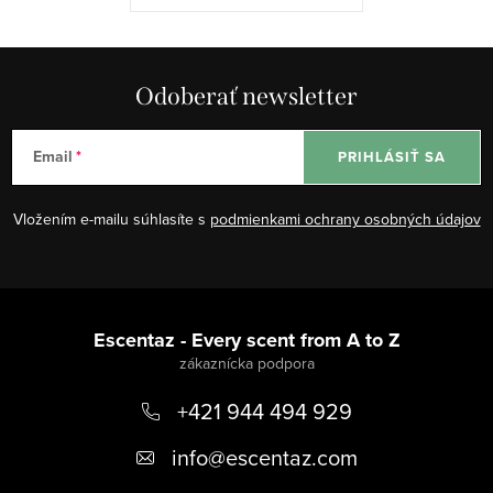
Odoberať newsletter
Email
PRIHLÁSIŤ SA
Vložením e-mailu súhlasíte s
podmienkami ochrany osobných údajov
Z
á
Escentaz - Every scent from A to Z
p
+421 944 494 929
ä
t
info
@
escentaz.com
i