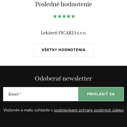
á
Posledné hodnotenie
d
a
c
i
Lekáreň FICARIA s.r.o.
e
p
VŠETKY HODNOTENIA
r
v
k
y
Odoberať newsletter
v
ý
Email
PRIHLÁSIŤ SA
p
i
Vložením e-mailu súhlasíte s
podmienkami ochrany osobných údajov
s
u