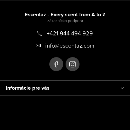
Z
á
Escentaz - Every scent from A to Z
p
+421 944 494 929
ä
t
info
@
escentaz.com
i
e
Informácie pre vás