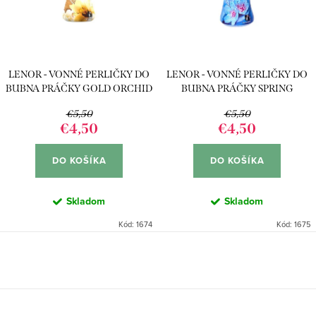
p
s
r
p
o
r
d
LENOR - VONNÉ PERLIČKY DO
LENOR - VONNÉ PERLIČKY DO
o
u
BUBNA PRÁČKY GOLD ORCHID
BUBNA PRÁČKY SPRING
d
(210G)
AWAKENING (210G)
k
€5,50
€5,50
u
€4,50
€4,50
t
k
o
DO KOŠÍKA
DO KOŠÍKA
t
v
o
Skladom
Skladom
v
Kód:
1674
Kód:
1675
O
v
l