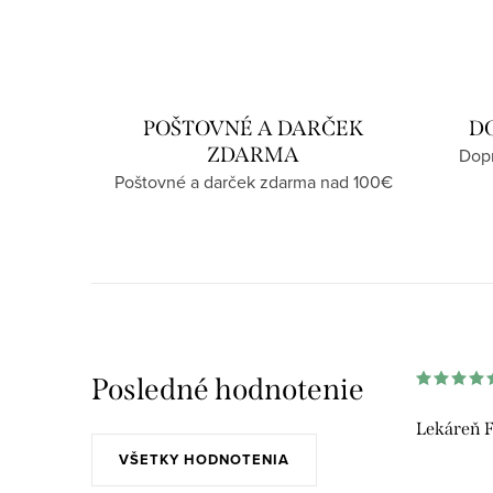
r
a
á
c
n
i
k
e
o
POŠTOVNÉ A DARČEK
D
v
p
ZDARMA
Dopr
a
Poštovné a darček zdarma nad 100€
r
n
v
i
k
e
y
v
ý
Posledné hodnotenie
p
Lekáreň F
i
VŠETKY HODNOTENIA
s