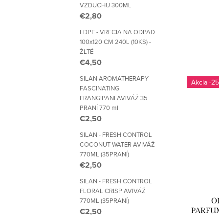
VZDUCHU 300ML
€2,80
LDPE - VRECIA NA ODPAD
100x120 CM 240L (10KS) -
ŽLTÉ
€4,50
SILAN AROMATHERAPY
-25
FASCINATING
FRANGIPANI AVIVÁŽ 35
PRANÍ 770 ml
€2,50
SILAN - FRESH CONTROL
COCONUT WATER AVIVÁŽ
770ML (35PRANÍ)
€2,50
SILAN - FRESH CONTROL
FLORAL CRISP AVIVÁŽ
O
770ML (35PRANÍ)
PARFU
€2,50