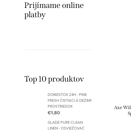
k
Prijímame online
k
platby
t
t
o
o
v
v
Top 10 produktov
DOMESTOS 24H - PINE
FRESH ČISTIACI A DEZINF.
PROSTRIEDOK
Axe Wil
€1,80
S
GLADE PURE CLEAN
LINEN - OSVIEŽOVAČ