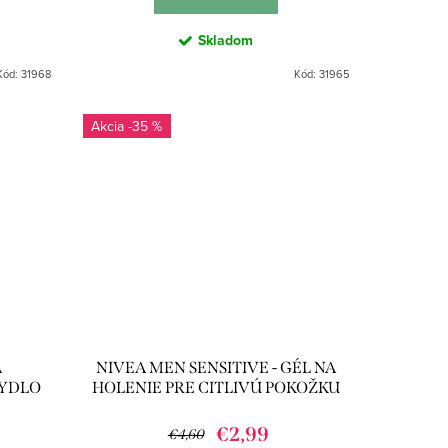
Skladom
Kód:
31968
Kód:
31965
-35 %
A
NIVEA MEN SENSITIVE - GÉL NA
MYDLO
HOLENIE PRE CITLIVÚ POKOŽKU
200ML
€2,99
€4,60