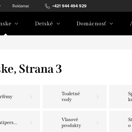
v
Reklamačný poriadok
+421 944 494 929
Reklamačný formulár
Doprava a 
nske
Detské
Domácnosť
ske
, Strana 3
Toaletné
S
arfémy
vody
k
Vlasové
S
Antiperspiranty
produkty
o