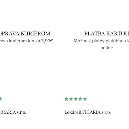
OPRAVA KURIÉROM
PLATBA KARTO
ava kuriérom len za 3,99€
Možnosť platby platobnou 
online
ICARIA s.r.o.
Lekáreň FICARIA s.r.o.