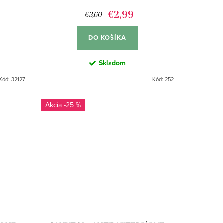
€2,99
€3,60
DO KOŠÍKA
Skladom
Kód:
32127
Kód:
252
-25 %