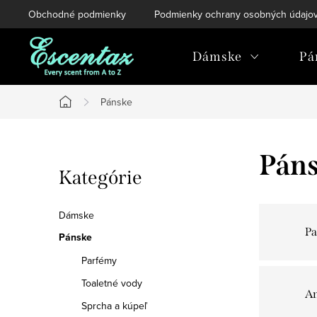
Prejsť
Obchodné podmienky
Podmienky ochrany osobných údajo
na
obsah
Dámske
Pá
Pánske
Domov
B
Pán
Preskočiť
Kategórie
o
kategórie
č
Dámske
P
n
Pánske
Parfémy
ý
Toaletné vody
p
Sprcha a kúpeľ