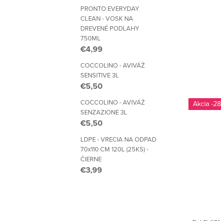
PRONTO EVERYDAY
CLEAN - VOSK NA
DREVENÉ PODLAHY
750ML
€4,99
COCCOLINO - AVIVÁŽ
SENSITIVE 3L
€5,50
COCCOLINO - AVIVÁŽ
-28
SENZAZIONE 3L
€5,50
LDPE - VRECIA NA ODPAD
70x110 CM 120L (25KS) -
ČIERNE
€3,99