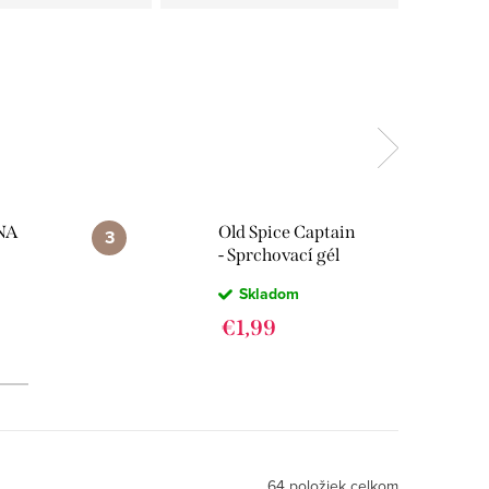
NA
Old Spice Captain
- Sprchovací gél
ÉL S
250ml
Skladom
OM
€1,99
64
položiek celkom