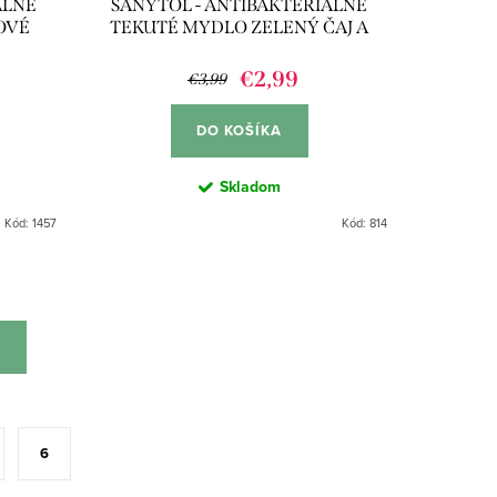
ÁLNE
SANYTOL - ANTIBAKTERIÁLNE
OVÉ
TEKUTÉ MYDLO ZELENÝ ČAJ A
ALOE VERA 250ML
€2,99
€3,99
DO KOŠÍKA
Skladom
Kód:
1457
Kód:
814
6