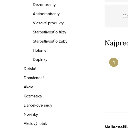
a
Dezodoranty
n
Antiperspiranty
Ho
e
Vlasové produkty
Starostlivosť o fúzy
l
Starostlivosť o zuby
Najpre
Holenie
Doplnky
Detské
Domácnosť
Akcie
Kozmetika
Darčekové sady
Novinky
Akciový leták
Najlacnejši