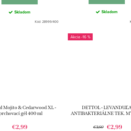
Skladom
Skladom
Kód:
28999/400
-16 %
d Mojito & Cedarwood XL -
DETTOL - LEVANDUĽ
prchovací gél 400 ml
ANTIBAKTERIÁLNE TEK. 
250ML
€2,99
€2,99
€3,60