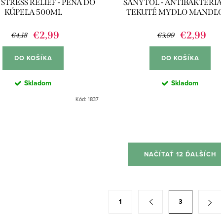
STRESS RELIEF - PENA DO
SANYTOL - ANTIBAKTERI
KÚPEĽA 500ML
TEKUTÉ MYDLO MANDĽ
MLIEKO 250ML
€2,99
€2,99
€4,18
€3,99
DO KOŠÍKA
DO KOŠÍKA
Skladom
Skladom
Kód:
1837
NAČÍTAŤ 12 ĎALŠÍCH
1
3