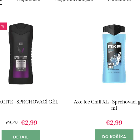
 %
XCITE - SPRCHOVACÍ GÉL
Axe Ice Chill XL - Sprchovací 
ml
€2,99
€2,99
€4,20
DO KOŠÍKA
DETAIL