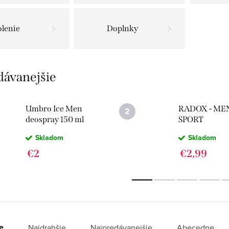
lenie
Doplnky
dávanejšie
Umbro Ice Men
RADOX - ME
deospray 150 ml
SPORT
SPRCHOVÝ G
Skladom
Skladom
DÁVKOVAČ
750ML
€2
€2,99
e
Najdrahšie
Najpredávanejšie
Abecedne