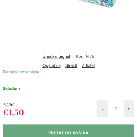
Značka:
Signal
Kód:
1476
Opýtať sa
Strážiť
Zdieľať
Detailné informácie
Skladom
€1,56
€1,50
Jednotková
cena:
PRIDAŤ DO KOŠÍKA