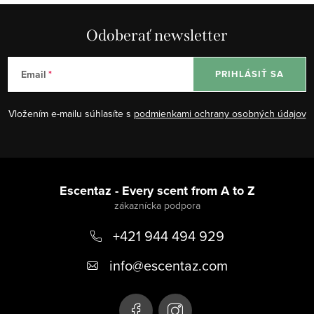
Odoberať newsletter
Email
PRIHLÁSIŤ SA
Vložením e-mailu súhlasíte s
podmienkami ochrany osobných údajov
Z
á
Escentaz - Every scent from A to Z
p
+421 944 494 929
ä
t
info
@
escentaz.com
i
e