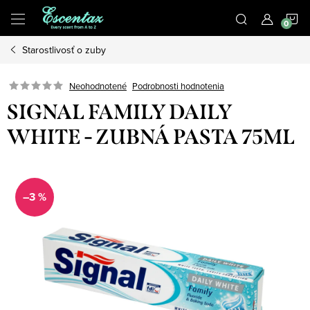
Prejsť
N
na
obsah
Starostlivosť o zuby
K
Podrobnosti hodnotenia
Neohodnotené
SIGNAL FAMILY DAILY
WHITE - ZUBNÁ PASTA 75ML
–3 %