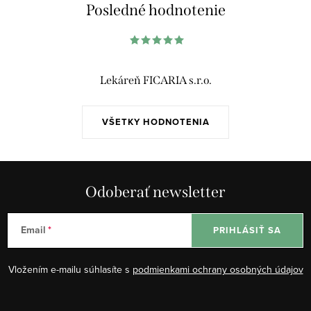
á
Posledné hodnotenie
d
a
c
i
Lekáreň FICARIA s.r.o.
e
p
VŠETKY HODNOTENIA
r
v
k
y
Odoberať newsletter
v
ý
Email
PRIHLÁSIŤ SA
p
i
Vložením e-mailu súhlasíte s
podmienkami ochrany osobných údajov
s
u