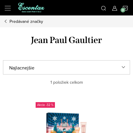
Prejsť
N
na
obsah
Predávané značky
K
Jean Paul Gaultier
R
Najlacnejšie
a
Najdrahšie
1
položiek celkom
d
e
Najpredávanejšie
V
n
-32 %
ý
Abecedne
i
p
e
i