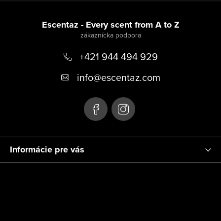
Z
á
Escentaz - Every scent from A to Z
p
+421 944 494 929
ä
t
info
@
escentaz.com
i
e
Informácie pre vás