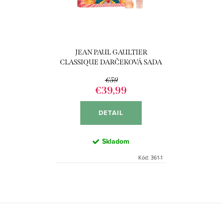
p
s
r
p
o
r
d
JEAN PAUL GAULTIER
o
u
CLASSIQUE DARČEKOVÁ SADA
d
k
€59
u
€39,99
t
k
o
DETAIL
t
v
o
Skladom
v
Kód:
361-1
O
v
l