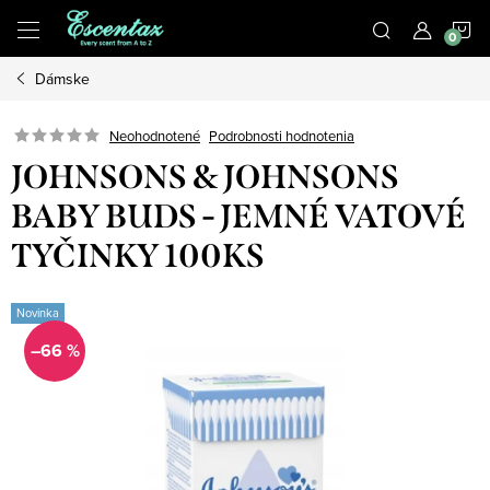
Prejsť
N
na
obsah
Dámske
K
Podrobnosti hodnotenia
Neohodnotené
JOHNSONS & JOHNSONS
BABY BUDS - JEMNÉ VATOVÉ
TYČINKY 100KS
Novinka
–66 %