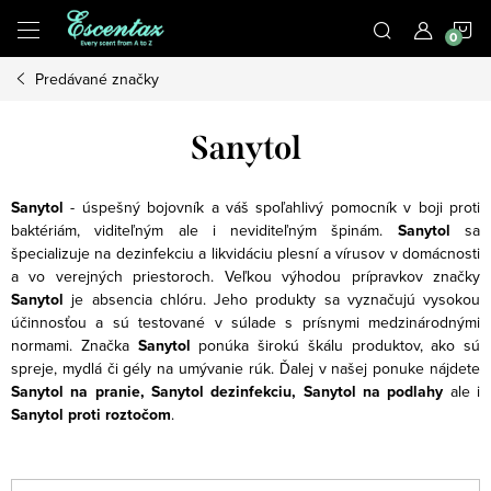
Prejsť
N
na
obsah
Predávané značky
K
Sanytol
Sanytol
- úspešný bojovník a váš spoľahlivý pomocník v boji proti
baktériám, viditeľným ale i neviditeľným špinám.
Sanytol
sa
špecializuje na dezinfekciu a likvidáciu plesní a vírusov v domácnosti
a vo verejných priestoroch. Veľkou výhodou prípravkov značky
Sanytol
je absencia chlóru. Jeho produkty sa vyznačujú vysokou
účinnosťou a sú testované v súlade s prísnymi medzinárodnými
normami. Značka
Sanytol
ponúka širokú škálu produktov, ako sú
spreje, mydlá či gély na umývanie rúk. Ďalej v našej ponuke nájdete
Sanytol na pranie, Sanytol dezinfekciu, Sanytol na podlahy
ale i
Sanytol proti roztočom
.