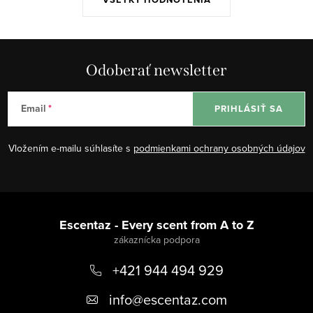
r
v
k
y
Odoberať newsletter
v
ý
Email
PRIHLÁSIŤ SA
p
i
Vložením e-mailu súhlasíte s
podmienkami ochrany osobných údajov
s
u
Z
á
Escentaz - Every scent from A to Z
p
+421 944 494 929
ä
t
info
@
escentaz.com