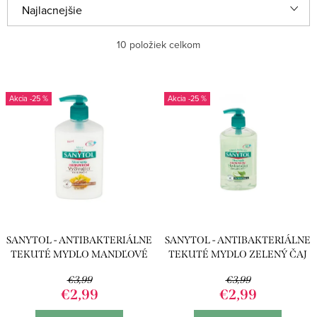
R
Najlacnejšie
a
Najdrahšie
10
položiek celkom
d
e
Najpredávanejšie
V
n
-25 %
-25 %
ý
Abecedne
i
p
e
i
p
s
r
p
o
r
d
SANYTOL - ANTIBAKTERIÁLNE
SANYTOL - ANTIBAKTERIÁLNE
o
u
TEKUTÉ MYDLO MANDĽOVÉ
TEKUTÉ MYDLO ZELENÝ ČAJ
d
MLIEKO 250ML
A ALOE VERA 250ML
k
€3,99
€3,99
u
€2,99
€2,99
t