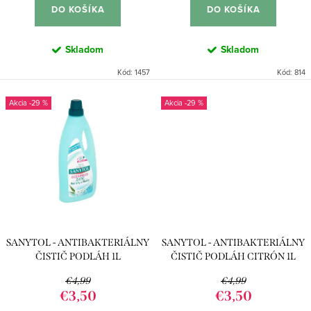
k
o
DO KOŠÍKA
DO KOŠÍKA
t
v
o
Skladom
Skladom
v
Kód:
1457
Kód:
814
-29 %
-29 %
SANYTOL - ANTIBAKTERIÁLNY
SANYTOL - ANTIBAKTERIÁLNY
ČISTIČ PODLÁH 1L
ČISTIČ PODLÁH CITRÓN 1L
€4,99
€4,99
€3,50
€3,50