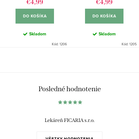
€4,99
€4,99
DO KOŠÍKA
DO KOŠÍKA
Skladom
Skladom
Kód:
1206
Kód:
1205
O
v
l
á
Posledné hodnotenie
d
a
c
i
Lekáreň FICARIA s.r.o.
e
p
VŠETKY HODNOTENIA