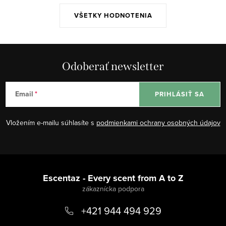
VŠETKY HODNOTENIA
Odoberať newsletter
Email
PRIHLÁSIŤ SA
Vložením e-mailu súhlasíte s
podmienkami ochrany osobných údajov
Z
á
Escentaz - Every scent from A to Z
p
+421 944 494 929
ä