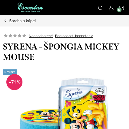
Prejsť
N
na
obsah
Sprcha a kúpeľ
K
Podrobnosti hodnotenia
Neohodnotené
SYRENA - ŠPONGIA MICKEY
MOUSE
Novinka
–71 %