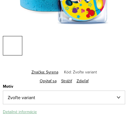
Značka:
Syrena
Kód:
Zvoľte variant
Opýtať sa
Strážiť
Zdieľať
Motív
Detailné informácie