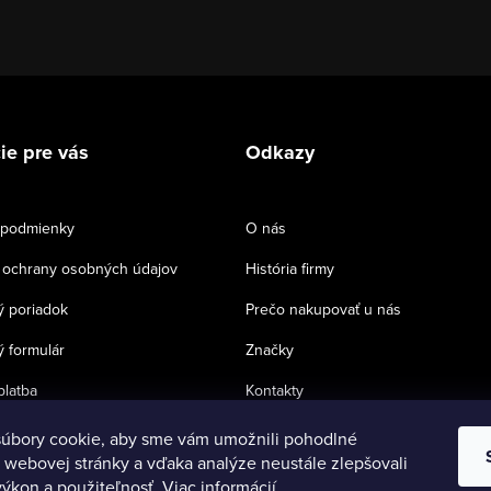
ie pre vás
Odkazy
podmienky
O nás
ochrany osobných údajov
História firmy
 poriadok
Prečo nakupovať u nás
 formulár
Značky
platba
Kontakty
úbory cookie, aby sme vám umožnili pohodlné
 webovej stránky a vďaka analýze neustále zlepšovali
 výkon a použiteľnosť.
Viac informácií