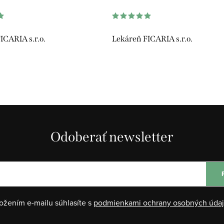
ICARIA s.r.o.
Lekáreň FICARIA s.r.o.
Odoberať newsletter
ožením e-mailu súhlasíte s
podmienkami ochrany osobných úda