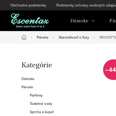
Prejsť
Obchodné podmienky
Podmienky ochrany osobných údajo
na
obsah
Dámske
Pá
Pánske
Starostlivosť o fúzy
WOODY'S 
Domov
B
Preskočiť
Kategórie
o
–44
kategórie
č
Dámske
n
Pánske
Parfémy
ý
Toaletné vody
p
Sprcha a kúpeľ