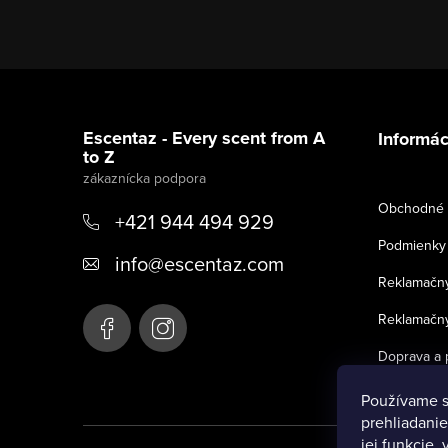
Z
á
Escentaz - Every scent from A
Informác
to Z
p
ä
Obchodné 
+421 944 494 929
t
Podmienky 
info
@
escentaz.com
i
Reklamačný
e
Reklamačný
Doprava a 
Používame s
prehliadanie
jej funkcie,