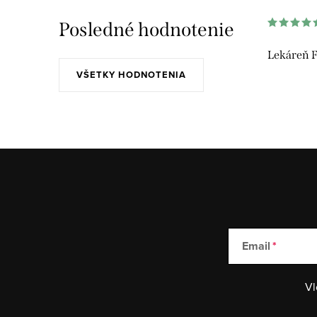
Posledné hodnotenie
Lekáreň F
VŠETKY HODNOTENIA
Email
Vl