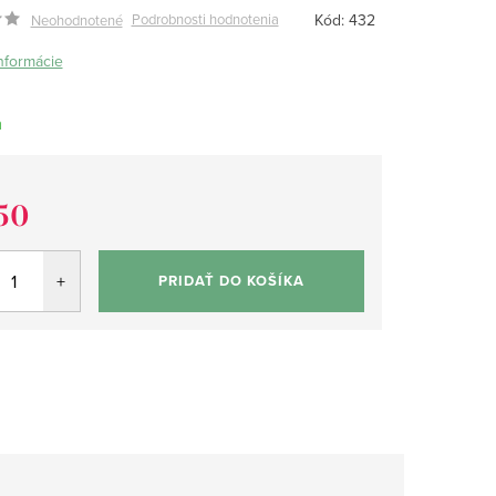
Kód:
432
Podrobnosti hodnotenia
Neohodnotené
informácie
m
50
tková
PRIDAŤ DO KOŠÍKA