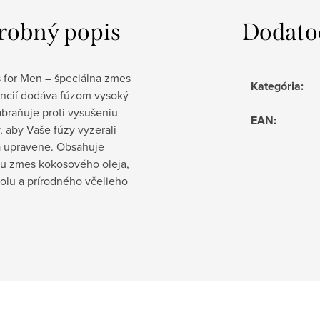
robný popis
Dodato
 for Men – špeciálna zmes
Kategória
:
encií dodáva fúzom vysoký
abraňuje proti vysušeniu
EAN
:
 aby Vaše fúzy vyzerali
a upravene. Obsahuje
nu zmes kokosového oleja,
olu a prírodného včelieho