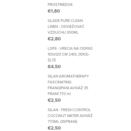
PROSTRIEDOK
€1,80
GLADE PURE CLEAN
LINEN - OSVIEŽOVAČ
VZDUCHU 300ML
€2,80
LDPE - VRECIA NA ODPAD
100x120 CM 240L (10KS) -
ŽLTÉ
€4,50
SILAN AROMATHERAPY
FASCINATING
FRANGIPANI AVIVÁŽ 35
PRANÍ 770 ml
€2,50
SILAN - FRESH CONTROL
COCONUT WATER AVIVÁŽ
770ML (35PRANÍ)
€2,50