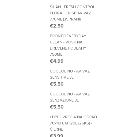
SILAN - FRESH CONTROL
FLORAL CRISP AVIVÁŽ
770ML (35PRANÍ)
€2,50
PRONTO EVERYDAY
CLEAN - VOSK NA
DREVENÉ PODLAHY
750ML
€4,99
COCCOLINO - AVIVÁŽ
SENSITIVE 3L
€5,50
COCCOLINO - AVIVÁŽ
SENZAZIONE 3L
€5,50
LDPE - VRECIA NA ODPAD
70x110 CM 120L (25KS) -
ČIERNE
€3,99