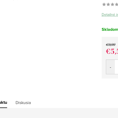
Detailné 
Sklado
€9,99
€5,
Jedno
cena:
uktu
Diskusia