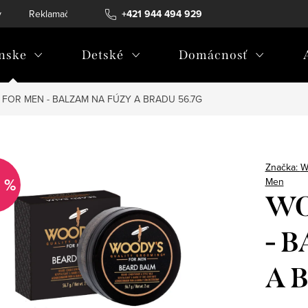
v
Reklamačný poriadok
+421 944 494 929
Reklamačný formulár
Doprava a 
nske
Detské
Domácnosť
FOR MEN - BALZAM NA FÚZY A BRADU 56.7G
Značka:
W
 %
Men
WO
- 
A 