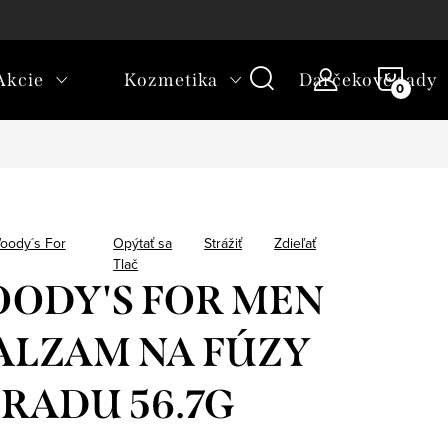
platba
NÁKU
Akcie
Kozmetika
Darčekové sady
KOŠÍ
oody´s For
Opýtať sa
Strážiť
Zdieľať
Tlač
ODY'S FOR MEN
BALZAM NA FÚZY
BRADU 56.7G