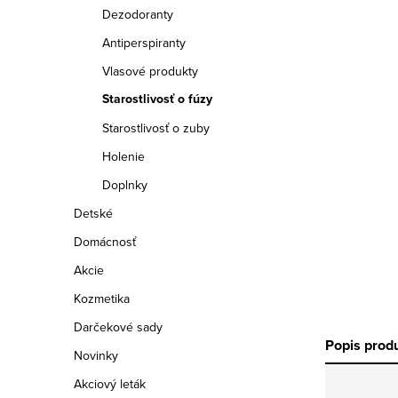
a
Dezodoranty
n
Antiperspiranty
e
Vlasové produkty
Starostlivosť o fúzy
l
Starostlivosť o zuby
Holenie
Doplnky
Detské
Domácnosť
Akcie
Kozmetika
Darčekové sady
Popis prod
Novinky
Akciový leták