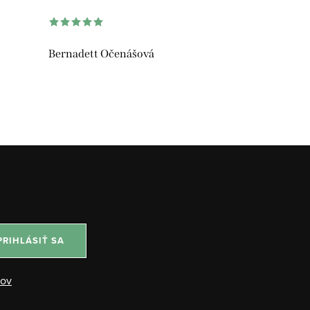
Bernadett Očenášová
PRIHLÁSIŤ SA
jov