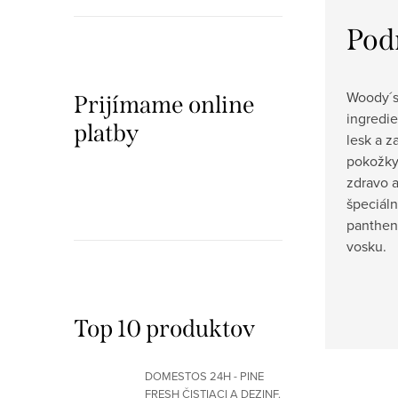
Pod
Woody´s
Prijímame online
ingredi
platby
lesk a z
pokožky,
zdravo 
špeciál
panthen
vosku.
Top 10 produktov
DOMESTOS 24H - PINE
FRESH ČISTIACI A DEZINF.